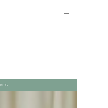
PETER HIPFL, BSc
Praxis für Psychotherapie
Integrative
Therapie
Humanistische
Psychotherapie
BLOG