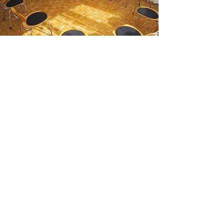
"Wenn zwei Instrumente miteinander
in Resonanz treten, dann bedeutet das,
dass jedes in seiner Eigenfrequenz
spricht und auf das andere reagiert.
Ich meine mit Resonanz eine
Beziehung zur Welt, in der man
einerseits offen ist um sich berühren
zu lassen, vielleicht ergreifen zu
lassen, aber andererseits auch selber
seine eigene Stimme entfalten kann
und damit etwas oder jemanden
erreichen kann in der Welt."
Hartmut Rosa