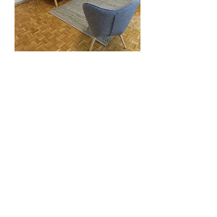
“Es gibt einen Weg den keiner
geht, wenn du ihn nicht gehst.”
Werner Sprenger